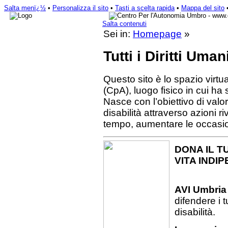
Salta menï¿½
•
Personalizza il sito
•
Tasti a scelta rapida
•
Mappa del sito
Salta contenuti
Sei in:
Homepage
»
Tutti i Diritti Uman
Questo sito è lo spazio virt
(CpA), luogo fisico in cui 
Nasce con l’obiettivo di val
disabilità attraverso azioni ri
tempo, aumentare le occasion
DONA IL T
VITA INDI
AVI Umbria
difendere i t
disabilità.