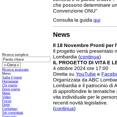
che possono determinare una 
Convenzione ONU”
Consulta la guida
qui
News
Il 18 Novembre Pronti per 
Il progetto verrà presentato
Ricerca semplice:
Lombardia (
continua
)
IL PROGETTO DI VITA E 
4 ottobre 2024 ore 17:00
Ricerca avanzata
Diretta su
YouTube
e
Faceb
Menù
Salta il menù
Organizzata da ABC Lombardi
Homepage
Lombardia e il patrocinio di A
Chi siamo
Dove siamo
di approfondire le tematiche 
News
vita individuale per le person
Video
Focus
recenti novità legislative.
Diritti
(
continua
)
Contattaci
Siti consigliati
Glossario